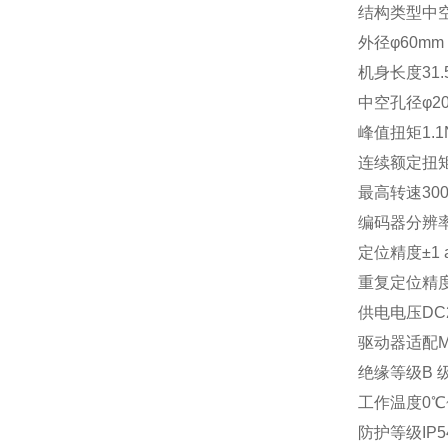
结构类型
中
外径
φ60mm
机身长度
31
中空孔径
φ2
峰值扭矩
1.
连续额定扭
最高转速
30
编码器分辨
定位精度
±1 
重复定位精
供电电压
DC
驱动器适配
绝缘等级
B 
工作温度
0℃
防护等级
I