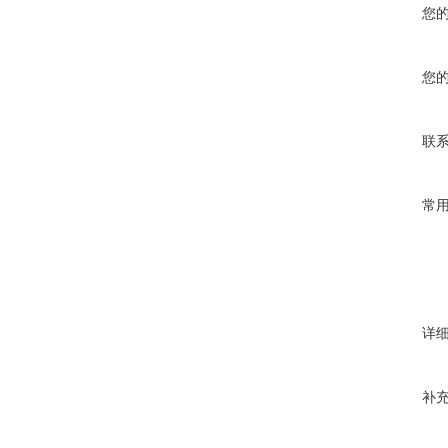
您
您
联
常
详
补