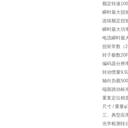
额定转速
100
瞬时最大扭
连续额定扭
瞬时最大功
电流
瞬时最大 
扭矩常数（2
转子极数
20
编码器分辨
转动惯量
9.9
轴向负载
50
端面跳动
标准
重复定位精
尺寸 / 重量
φ
三、典型应
光学检测转