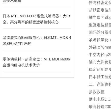
器技术解析
停与精密定
超精密定位
日本 MTL MEH-60P 增量式编码器：大中
轴向端面跳动
空、高分辨率的精密运动控制核心
重复定位精度：±
编码器分辨率：增
紧凑型实心轴伺服电机：日本MTL MDS-4
紧凑轻量化 
018技术特性详解
外径 φ70
中空内径 φ
零传动损耗・超高定位：MTL MDH-6006
轴向允许负载
直驱伺服电机技术优势
稳定耐用易
日本精工制造
二、详细参
参数
数值
供电电压
DC
最高转速
200