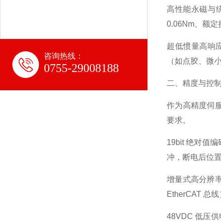
高性能永磁与绕
0.06Nm、
超低惯量高响应
咨询热线：
（如点胶、微
0755-29008188
二、精度与控
作为高精度伺服
要求。
19bit 绝对值
冲，断电后位
增量式高分辨率
EtherCAT 总
48VDC 低压