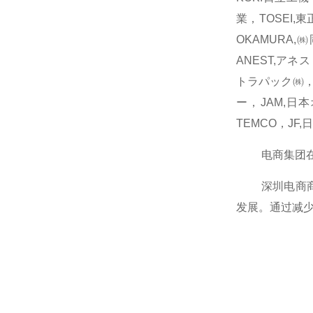
業，TOSEI,
OKAMURA,
ANEST,アネス
トラパック㈱，B
ー，JAM,日
TEMCO，JF
电商集团在消
深圳电商商业
发展。通过减