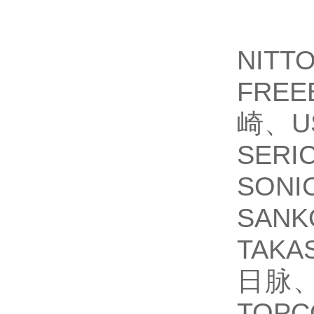
SA
NIT
FRE
崎、U
SER
SON
SAN
TAK
日脉、
TOP