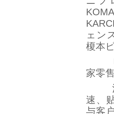
ニフ
KOM
KAR
ェンス
榎本ピ
电商
家零
深圳
速、
与客