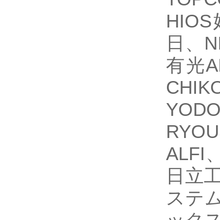
HIO
日、N
有光A
CH
YOD
RYO
ALFI
日立工
ステム
ックス