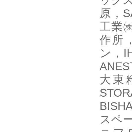
原，S
工業㈱
作所，
ン，I
ANE
大東精
STO
BIS
スペー