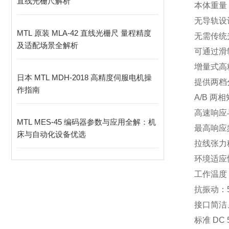
直线光栅尺解析
本体重量
无导轨设
MTL 原装 MLA-42 直线光栅尺 量程精度
无需传统
及适配场景全解析
可通过滑
增量式高
日本 MTL MDH-2018 高精度伺服电机操
提供两档分
作指南
A/B 
高速响应
MTL MES-45 编码器参数与应用全解：机
最高响应频
床与自动化设备优选
拉线张力稳
环境适应
工作温度 
抗振动：55
接口简洁
标准 DC