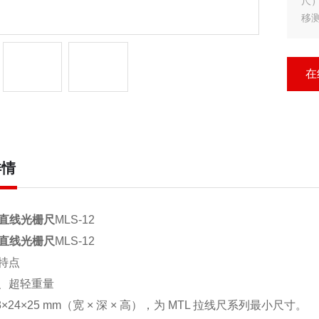
尺
移
在
详情
L直线光栅尺
MLS-12
L直线光栅尺
MLS-12
特点
、超轻重量
3×24×25 mm（宽 × 深 × 高），为 MTL 拉线尺系列最小尺寸。