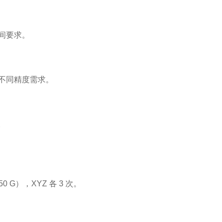
。
间要求。
满足不同精度需求。
。
50 G），XYZ 各 3 次。