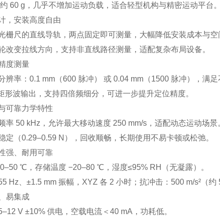
 约 60 g，几乎不增加运动负载，适合轻型机构与精密运动平台
计，安装高度自由
光栅尺的直线导轨，两点固定即可测量，大幅降低安装成本与空
轮改变拉线方向，支持非直线路径测量，适配复杂布局设备。
精度测量
辨率：0.1 mm（600 脉冲） 或 0.04 mm（1500 脉冲），
两相矩形波输出，支持四倍频细分，可进一步提升定位精度。
与可靠力学特性
率 50 kHz，允许最大移动速度 250 mm/s，适配动态运动场景
定（0.29–0.59 N），回收顺畅，长期使用不易卡顿或松弛。
性强、耐用可靠
0–50 ℃，存储温度 −20–80 ℃，湿度≤95% RH（无凝露）。
 Hz、±1.5 mm 振幅，XYZ 各 2 小时；抗冲击：500 m/s²（约 
、易集成
 5–12 V ±10% 供电，空载电流＜40 mA，功耗低。