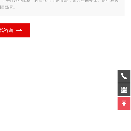
），主打超小体积、轻量化与简易安装，适合空间受限、短行程位
测量场景。
线咨询