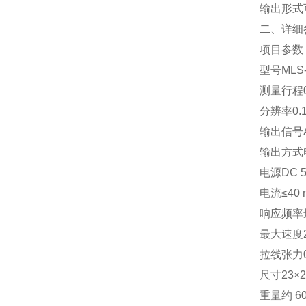
输出形式
二、详细
项目
参数
型号
MLS‑
测量行程
分辨率
0
输出信号
输出方式
电源
DC 5
电流
≤40
响应频率
最大速度
拉线张力
尺寸
23×
重量
约 