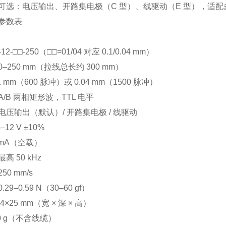
可选：电压输出、开路集电极（C 型）、线驱动（E 型），适配多
参数表
12‑□□‑250（□□=01/04 对应 0.1/0.04 mm）
0–250 mm（拉线总长约 300 mm）
.1 mm（600 脉冲）或 0.04 mm（1500 脉冲）
A/B 两相矩形波，TTL 电平
电压输出（默认）/ 开路集电极 / 线驱动
–12 V ±10%
 mA（空载）
最高 50 kHz
250 mm/s
0.29–0.59 N（30–60 gf）
24×25 mm（宽 × 深 × 高）
60 g（不含线缆）