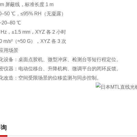
mm 屏蔽线，标准长度 1 m
0–50 ℃，≤95% RH（无凝露）
−20–80 ℃
 Hz，±1.5 mm，XYZ 各 2 小时
0 m/s²（≈50 G），XYZ 各 3 次
应用场景
化设备：桌面点胶机、微型冲床、检测台等短行程定位。
密仪器：电动位移台、升降机构、微调平台的闭环反馈。
化改造：空间受限场景的位移监测与同步控制。
咨询