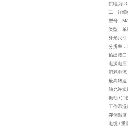
供电为DC
二、详细
型号：MAS‑
类型：单
外形尺寸：
分辨率：15
输出接口
电源电压：
消耗电流
最高转速：6
轴允许负载：
振动 / 冲
工作温湿度
存储温度：
电缆 / 