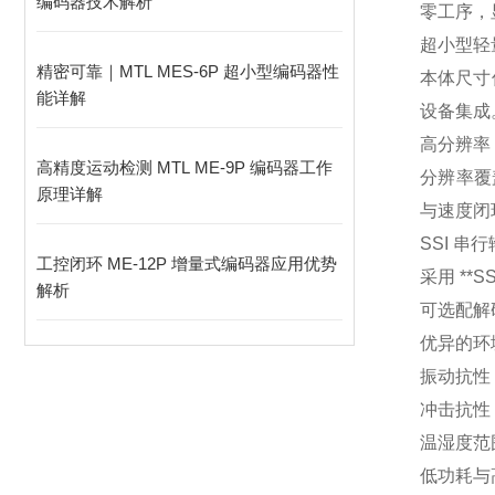
编码器技术解析
零工序，
超小型轻
精密可靠｜MTL MES‑6P 超小型编码器性
本体尺寸
能详解
设备集成
高分辨率
高精度运动检测 MTL ME-9P 编码器工作
分辨率覆盖1
原理详解
与速度闭
SSI 
工控闭环 ME-12P 增量式编码器应用优势
采用 *
解析
可选配解
优异的环
振动抗性：
冲击抗性：
温湿度范围
低功耗与