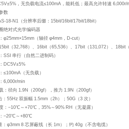
5V±5%，无负载电流≤100mA，能耗低；最高允许转速 6,00
参数
18‑N1（分辨率后缀：15bit/16bit/17bit/18bit）
圈绝对式光学编码器
φ25mm×15mm（轴径 φ4mm，D‑cut）
bit（32,768）、16bit（65,536）、17bit（131,072）、18bit
：SSI 串行（自然二进制码）
DC5V±5%
：≤100mA（无负载）
,000r/min
径向 1.9N（200gf），推力 1.9N（200gf）
击：55Hz 双振幅 1.5mm（2h）；50G（3 次）
：−10℃～+70℃，35%～90% RH（无凝露）
−20℃～+80℃
重量：φ3mm 8 芯屏蔽线（长 1m）；约 40g（不含电缆）