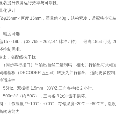
显著提升设备运行效率与可靠性。
量化设计
仅φ25mm× 厚度 15mm，重量约 40g，结构紧凑，适配
。
，精度可选
5～18bit（32,768～262,144 脉冲 / 转），最高 18bit 
环控制需求。
串行输出，省配线抗干扰
*SSI（同步串行接口）** 输出自然二进制码，相比并行输出可
码器基板（DECODER‑△△bit）转换为并行输出，适配更多控
境适应性
55Hz、双振幅 1.5mm，X/Y/Z 三向各持续 2 小时。
500m/s²（约 50G），三向各 3 次冲击不损坏。
：工作温度 **−10℃～+70℃，存储温度−20℃～+80℃**，
高转速能力