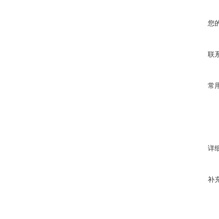
您
联
常
详
补