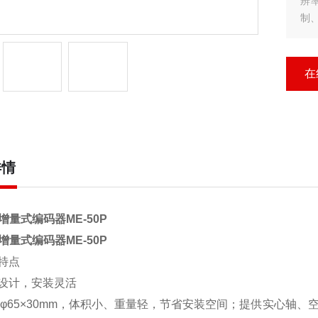
辨
制
在
详情
L增量式编码器
ME-50P
L增量式编码器
ME-50P
特点
设计，安装灵活
 φ65×30mm，体积小、重量轻，节省安装空间；提供实心轴、空