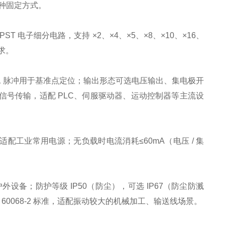
种固定方式。
PST 电子细分电路，支持 ×2、×4、×5、×8、×10、×16、
求。
相每转 1 脉冲用于基准点定位；输出形态可选电压输出、集电极开
信号传输，适配 PLC、伺服驱动器、运动控制器等主流设
输入，适配工业常用电源；无负载时电流消耗≤60mA（电压 / 集
与户外设备；防护等级 IP50（防尘），可选 IP67（防尘防溅
 60068-2 标准，适配振动较大的机械加工、输送线场景。