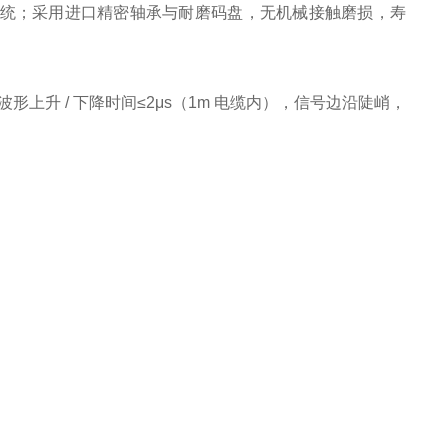
服系统；采用进口精密轴承与耐磨码盘，无机械接触磨损，寿
升 / 下降时间≤2μs（1m 电缆内），信号边沿陡峭，