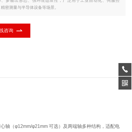
率、多输出形态、强环境适应性，广泛用于工业自动化、伺服控
、精密测量与半导体设备等场景。
线咨询
心轴（φ12mm/φ21mm 可选）及两端轴多种结构，适配电