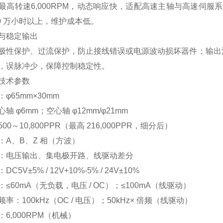
最高转速6,000RPM，动态响应快，适配高速主轴与高速伺
10 万小时以上，维护成本低。
与稳定输出
极性保护、过流保护，防止接线错误或电源波动损坏器件；输出波形上
，误脉冲少，保障控制稳定性。
技术参数
φ65mm×30mm
轴 φ6mm；空心轴 φ12mm/φ21mm
00～10,800PPR（最高 216,000PPR，细分后）
：A、B、Z 相（方波）
：电压输出、集电极开路、线驱动差分
C5V±5% / 12V+10%-5% / 24V±10%
≤60mA（无负载，电压 / OC）；≤100mA（线驱动）
率：100kHz（OC / 电压）；50kHz× 倍频（线驱动）
6,000RPM（机械）