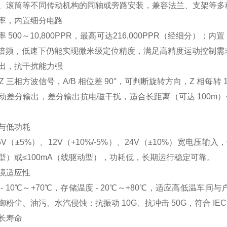
、滚筒等不同传动机构的同轴或旁路安装，兼容法兰、支架等多
率，内置细分电路
 500～10,800PPR，最高可达216,000PPR（经细分）；内置 
多档倍频，低速下仍能实现微米级定位精度，满足高精度运动控制需
出，抗干扰能力强
B/Z 三相方波信号，A/B 相位差 90°，可判断旋转方向，Z 
动差分输出，差分输出抗电磁干扰，适合长距离（可达 100m）
与低功耗
5V（±5%）、12V（+10%/-5%）、24V（±10%）宽电压
型）或≤100mA（线驱动型），功耗低，长期运行稳定可靠。
境适应性
- 10℃～+70℃，存储温度 - 20℃～+80℃，适应高低温车间
粉尘、油污、水汽侵蚀；抗振动 10G、抗冲击 50G，符合 IEC
长寿命