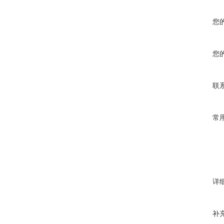
您
您
联
常
详
补