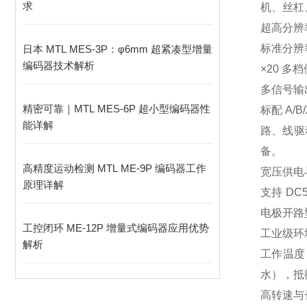
求
机、丝杠
超高分辨
标准分辨率
日本 MTL MES-3P：φ6mm 超紧凑型增量
编码器技术解析
×20 
多信号输
精密可靠｜MTL MES‑6P 超小型编码器性
标配 A/
能详解
路、线驱
备。
高精度运动检测 MTL ME-9P 编码器工作
宽压供电
原理详解
支持 DC
电极开路
工控闭环 ME-12P 增量式编码器应用优势
工业级环
解析
工作温度 
水），抵御
高转速与