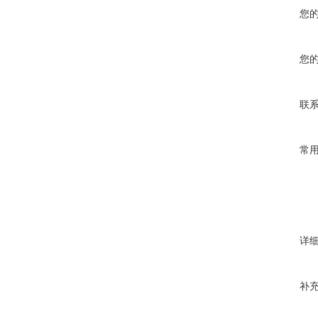
您
您
联
常
详
补