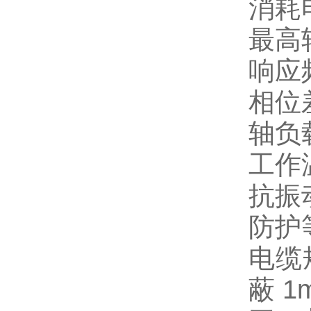
消耗
最高
响应
相位
轴负
工作
抗振动
防护
电缆
蔽 1