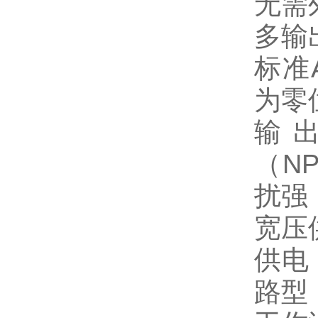
无需
多输
标准A
为零
输
（N
扰强
宽压
供电
路型 