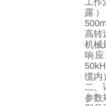
工作温
露）
500
高转
机械
响应
50k
缆内
二、
参数