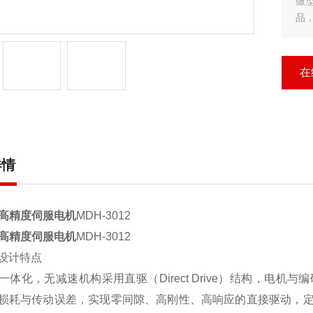
微
品
广
台
在
详情
L高精度伺服电机
MDH-3012
L高精度伺服电机
MDH-3012
设计特点
一体化，无减速机构采用直驱（Direct Drive）结构，电
损耗与传动误差，实现零间隙、高刚性、高响应的直接驱动，