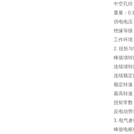
中空孔径
重量：0.1
供电电压：
绝缘等级
工作环境：
2. 扭矩
峰值堵转扭矩
连续堵转扭矩
连续额定扭矩
额定转速：1
最高转速：1
扭矩常数：0
反电动势常
3. 电气
峰值电枢电