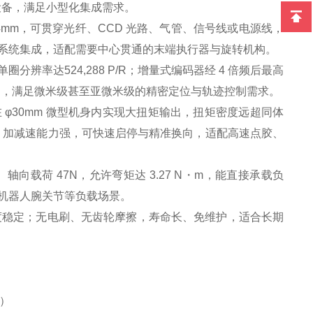
密设备，满足小型化集成需求。
4mm，可贯穿光纤、CCD 光路、气管、信号线或电源线，
系统集成，适配需要中心贯通的末端执行器与旋转机构。
分辨率达524,288 P/R；增量式编码器经 4 倍频后最高
差≤1 脉冲，满足微米级甚至亚微米级的精密定位与轨迹控制需求。
φ30mm 微型机身内实现大扭矩输出，扭矩密度远超同体
应快、加减速能力强，可快速启停与精准换向，适配高速点胶、
向载荷 47N，允许弯矩达 3.27 N・m，能直接承载负
机器人腕关节等负载场景。
度稳定；无电刷、无齿轮摩擦，寿命长、免维护，适合长期
度）