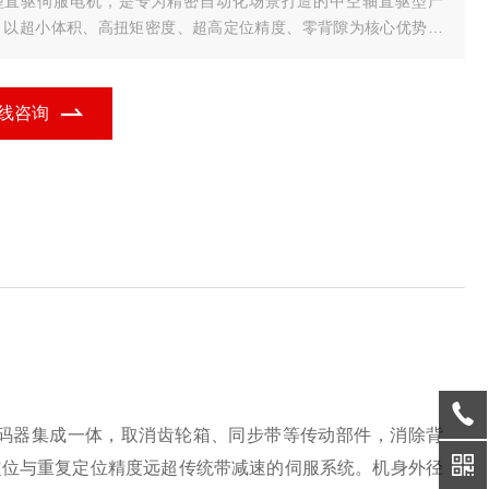
型直驱伺服电机，是专为精密自动化场景打造的中空轴直驱型产
，以超小体积、高扭矩密度、超高定位精度、零背隙为核心优势，
泛适配高精度点胶、微组装、光学对准、小型机器人关节、精密转
等对运动控制要求严苛的领域。
线咨询
机与编码器集成一体，取消齿轮箱、同步带等传动部件，消除背
定位与重复定位精度远超传统带减速的伺服系统。机身外径