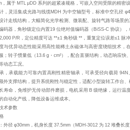
0mm，属于 MTL μDD 系列的超紧凑规格，可嵌入空间受限的精
计，灵活集成光路与线缆MDH 为中空轴型号，标准中空孔径 φ
设计走线结构，大幅简化光学检测、微装配、旋转气路等场景的
码器，角秒级定位内置19 位绝对值编码器（BiSS-C 协议），单圈
2,000 P/R，定位精度可达 **±1 角秒级 **，重复定位误
度与优异动态性能采用高性能稀土永磁体与高密度绕组技术，在 
服；转子惯量低（13.6 g・cm²），配合直驱结构，动态响
等动态工况。
承，承载能力可靠内置高刚性精密轴承，可承受径向载荷 94N、轴
额外支撑结构，提升系统刚性与稳定性，适配小型旋转工作台、
长寿命，免维护无传动部件磨损，电机采用 B 级绝缘，运行温
的自动化产线，降低设备运维成本。
技术参数
规格
外径 φ30mm，机身长度 37.5mm（MDH-3012 为 12 堆叠长