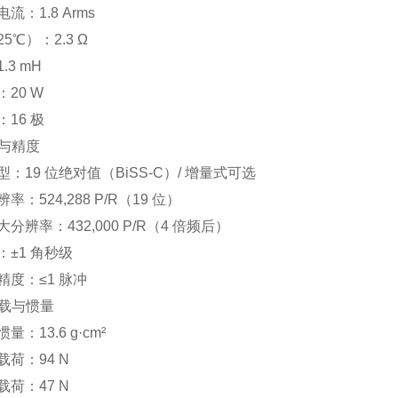
流：1.8 Arms
5℃）：2.3 Ω
.3 mH
20 W
16 极
器与精度
：19 位绝对值（BiSS-C）/ 增量式可选
：524,288 P/R（19 位）
分辨率：432,000 P/R（4 倍频后）
：±1 角秒级
精度：≤1 脉冲
负载与惯量
：13.6 g·cm²
荷：94 N
荷：47 N