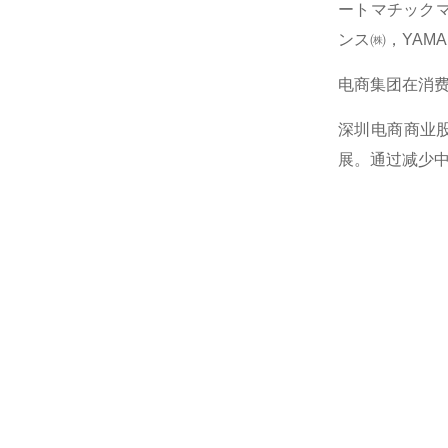
ートマチックマシ
ンス㈱，YAM
电商集团在消
深圳电商商业
展。通过减少