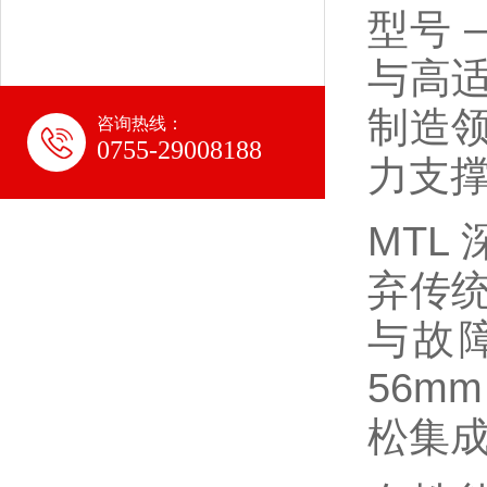
型号 
与高
制造
咨询热线：
0755-29008188
力支
MTL
弃传
与故
56m
松集