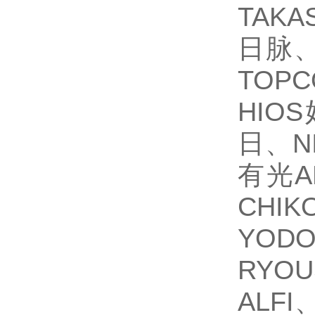
TAK
日脉、
TOP
HIO
日、N
有光A
CH
YOD
RYO
ALFI