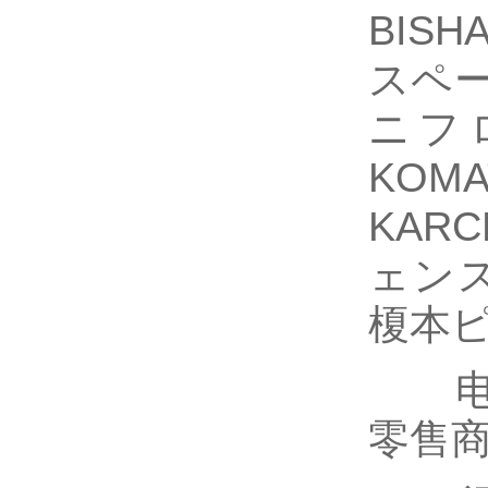
BIS
スペー
ニフ
KOM
KAR
ェンス
榎本ピ
电商
零售