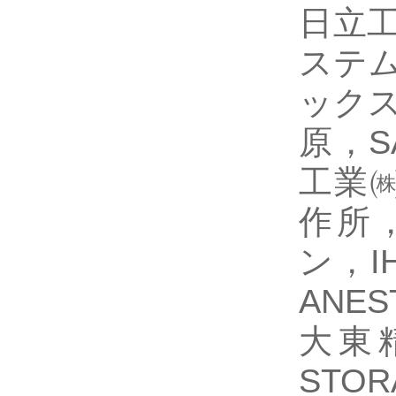
日立工
ステム
ックス
原，S
工業㈱
作所，
ン，I
ANE
大東精
STO