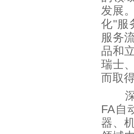
发展。
化"
服务
品和
瑞士
而取
深圳
FA
器、