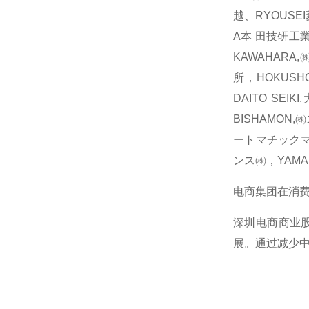
越、RYOUSEI
A本 田技研工業
KAWAHARA
所，HOKUSH
DAITO SE
BISHAMON
ートマチックマシ
ンス㈱，YAM
电商集团在消
深圳电商商业
展。通过减少