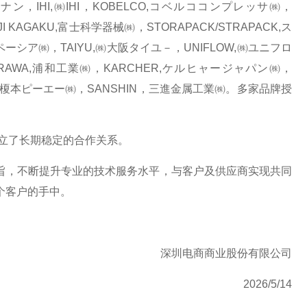
ナン，IHI,㈱IHI，KOBELCO,コベルココンプレッサ㈱，
I KAGAKU,富士科学器械㈱，STORAPACK/STRAPACK,ス
スペーシア㈱，TAIYU,㈱大阪タイユ－，UNIFLOW,㈱ユニフロ
RAWA,浦和工業㈱，KARCHER,ケルヒャージャパン㈱，
O，榎本ピーエー㈱，SANSHIN，三進金属工業㈱。多家品牌授
立了长期稳定的合作关系。
旨，不断提升专业的技术服务水平，与客户及供应商实现共同
个客户的手中。
深圳电商商业股份有限公司
2026/5/14