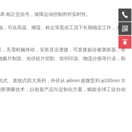
A/B 相正交信号，保障运动控制闭环实时性。
级，防尘防油，可在高温、潮湿、粉尘等恶劣工况下长期稳定工作，大幅
测量，无需机械传动，安装灵活便捷，可直接贴合被测表面，有
池极片制造、光伏硅片切割、纺织印染、物流分拣等行业，助
、直线式四大系列，外径从 φ6mm 超微型到 φ100mm 大
耕精密测量技术，以创新产品与定制化方案，赋能全球工业自动