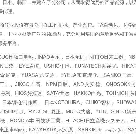
、日本、韩国，并建立了分公司，从而取得优势的产品货源，以
权代理。
业股份有限公司在工作机械、产业系统、FA自动化、化学品
表、工业器材等广泛的领域内，充分利用集团的营销网络和丰富
服务平台。
CHI坂口电热，IMAO今尾，日本无机，NITTO日东工器，NBK
N日森、EYE岩崎、USHIO牛尾、FUNATECH船越龙、HIKAR
C索尼克、YUASA尤安萨、EYELA东京理化、SANKO三高、
YO三丰、JIKCO吉高、NPM日脉、AND艾安德、ONOSOKK
史丹利、HIOS好握速、SATA世达、HAKKO白光、TOHNICHI
SU、日本镰仓制作所、 日本KOTOHIRA、CHIKO智科、SHO
OSHI村越、RYOUSEI菱正、MUTO武藤、YHB、SINTO新东、
工機，HOND A本 田技研工業，HITACHI日立産機システム，
I,東正車輌㈱，KAWAHARA,㈱河原，SANKIN,サンキン㈱，S