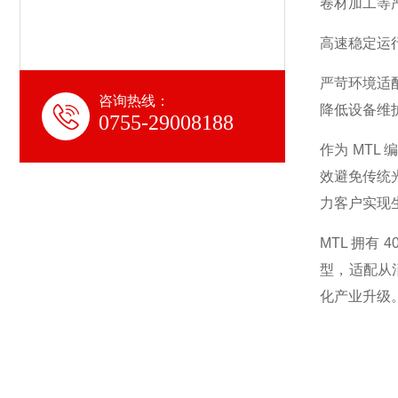
卷材加工等
高速稳定运行
严苛环境适配
咨询热线：
降低设备维
0755-29008188
作为 MT
效避免传统
力客户实现
MTL 拥有
型，适配从
化产业升级