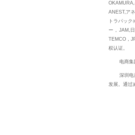
OKAMUR
ANEST,ア
トラパック㈱
ー，JAM,
TEMCO，
权认证。
电商集团在
深圳电商商
发展。通过