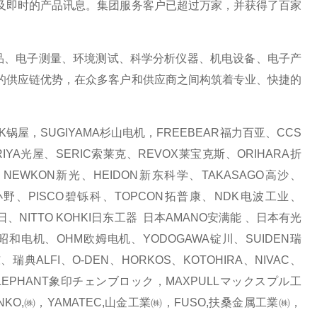
及即时的产品讯息。集团服务客户已超过万家，并获得了百家
、电子测量、环境测试、科学分析仪器、机电设备、电子产
的供应链优势，在众多客户和供应商之间构筑着专业、快捷的
锅屋，SUGIYAMA杉山电机，FREEBEAR福力百亚、CCS
IYA光屋、SERIC索莱克、REVOX莱宝克斯、ORIHARA折
NEWKON新光、HEIDON新东科学、TAKASAGO高沙、
I小野、PISCO碧铄科、TOPCON拓普康、NDK电波工业、
东日、NITTO KOHKI日东工器 日本AMANO安满能 、日本有光
WA昭和电机、OHM欧姆电机、YODOGAWA锭川、SUIDEN瑞
瑞典ALFI、O-DEN、HORKOS、KOTOHIRA、NIVAC、
ELEPHANT象印チェンブロック，MAXPULLマックスプル工
ANKO,㈱，YAMATEC,山金工業㈱，FUSO,扶桑金属工業㈱，