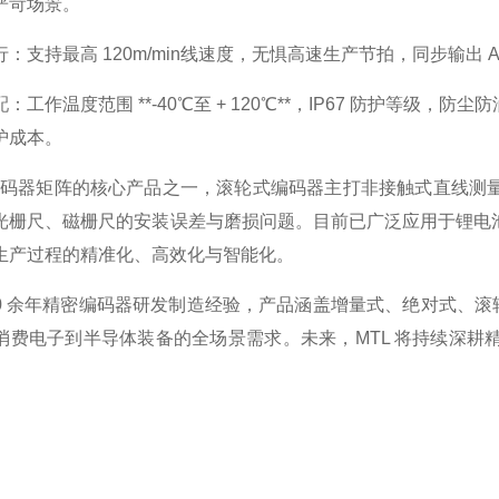
严苛场景。
：支持最高 120m/min线速度，无惧高速生产节拍，同步输出 
：工作温度范围 **-40℃至 + 120℃**，IP67 防护等
护成本。
L 编码器矩阵的核心产品之一，滚轮式编码器主打非接触式直线
光栅尺、磁栅尺的安装误差与磨损问题。目前已广泛应用于锂电
生产过程的精准化、高效化与智能化。
 40 余年精密编码器研发制造经验，产品涵盖增量式、绝对式、滚轮式
消费电子到半导体装备的全场景需求。未来，MTL 将持续深
。