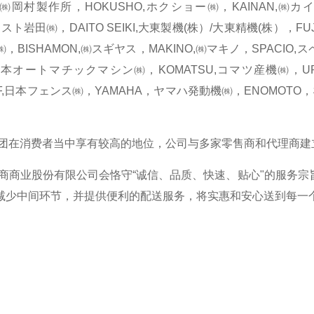
A,㈱岡村製作所，HOKUSHO,ホクショー㈱，KAINAN,㈱カイ
ネスト岩田㈱，DAITO SEIKI,大東製機(株）/大東精機(株），FUJ
，BISHAMON,㈱スギヤス，MAKINO,㈱マキノ，SPACIO,
日本オートマチックマシン㈱，KOMATSU,コマツ産機㈱，U
JF,日本フェンス㈱，YAMAHA，ヤマハ発動機㈱，ENOMOT
消费者当中享有较高的地位，公司与多家零售商和代理商建
业股份有限公司会恪守“诚信、品质、快速、贴心"的服务宗
减少中间环节，并提供便利的配送服务，将实惠和安心送到每一