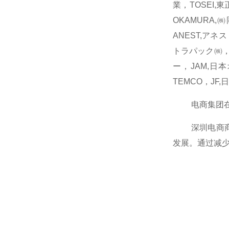
業，TOSEI,
OKAMURA,
ANEST,アネス
トラパック㈱，B
ー，JAM,日
TEMCO，JF
电商集团在消
深圳电商商业
发展。通过减