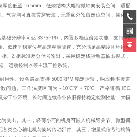
厚度低至 16.5mm，低矮结构大幅缩减轴向安装空间，适配
线缆、气管均可直接贯穿安装，无需额外预留走位空间，简化整
分辨率可达 3375PPR，内置多档位倍频功能，支持 ×2
细微转角、低速平稳定位与高速精准测速，充分满足高精度闭环运动
、B 相、Z 相标准差分信号输出，采用稳定线驱动器输出模式，
动器、运动控制器等主流工控系统。
性。设备最高支持 5000RPM 稳定运转，响应频率覆盖
问题。工作温度区间为 - 10℃至 + 70℃，严格遵循 IEC
等复杂工业环境，长时间连续作业依旧保持稳定检测性能，大幅
上尤为突出。其一，轻薄小巧的机身可嵌入机械臂关节、微型伺
配各类空心轴电机与旋转传动部件；其三，增量式信号结构简