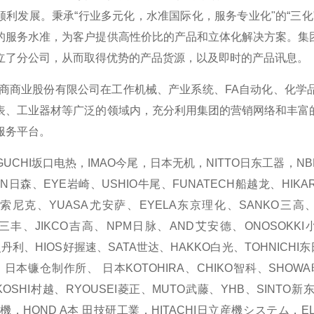
顺利发展。秉承“行业多元化，水准国际化，服务专业化"的“三
的服务水准，为客户提供高性价比的产品和立体化解决方案。集
立了分公司，从而取得优势的产品货源，以及即时的产品讯息。
业股份有限公司在工作机械、产业系统、FA自动化、化学品
表、工业器材等广泛的领域内，充分利用集团的营销网络和丰富
服务平台。
CHI坂口电热，IMAO今尾，日本无机，NITTO日东工器，NBK
N日森、EYE岩崎、USHIO牛尾、FUNATECH船越龙、HIKAR
C索尼克、YUASA尤安萨、EYELA东京理化、SANKO三高、
YO三丰、JIKCO吉高、NPM日脉、AND艾安德、ONOSOKK
史丹利、HIOS好握速、SATA世达、HAKKO白光、TOHNICHI
SU、日本镰仓制作所、 日本KOTOHIRA、CHIKO智科、SHO
OSHI村越、RYOUSEI菱正、MUTO武藤、YHB、SINTO新东、
工機，HOND A本 田技研工業，HITACHI日立産機システム，