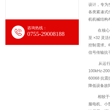
设计，专为
各类紧凑式
机机械结构
咨询热线：
在核心检测
0755-29008188
至 ×32 
控制需求。电
信号传输抗
从运行工况
100kHz
60068
降低设备故
相较于传统
服电机、小