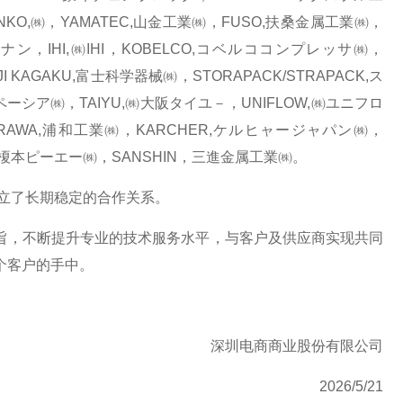
ANKO,㈱，YAMATEC,山金工業㈱，FUSO,扶桑金属工業㈱，
ナン，IHI,㈱IHI，KOBELCO,コベルココンプレッサ㈱，
I KAGAKU,富士科学器械㈱，STORAPACK/STRAPACK,ス
スペーシア㈱，TAIYU,㈱大阪タイユ－，UNIFLOW,㈱ユニフロ
RAWA,浦和工業㈱，KARCHER,ケルヒャージャパン㈱，
，榎本ピーエー㈱，SANSHIN，三進金属工業㈱。
立了长期稳定的合作关系。
旨，不断提升专业的技术服务水平，与客户及供应商实现共同
个客户的手中。
深圳电商商业股份有限公司
2026/5/21