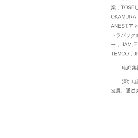
業，TOSE
OKAMUR
ANEST,ア
トラパック㈱
ー，JAM,
TEMCO，
电商集团在
深圳电商商
发展。通过