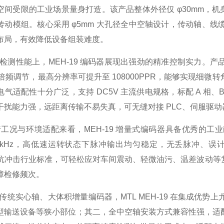
空间受限的工业场景量身打造。该产品整体外径仅 φ30mm，机身
传动模组。核心采用 φ5mm 大孔径全中空轴设计，传动轴、
布局，有效降低设备组装难度。
性能上，MEH-19 编码器展现出强劲的精准控制实力。产品基础
灵活倍频调节，最高分辨率可提升至 108000PPR，能够实现
气适配性十分广泛，支持 DC5V 主流供电规格，标配 A 相
干扰能力强，远距离传输不易失真，可无缝对接 PLC、伺服驱
与环境适配来看，MEH-19 增量式编码器具备优秀的工业耐用
-200kHz，高低速运转状态下脉冲输出均匀稳定，无丢脉冲、误计数
 抗震抗冲击行业标准，可轻松应对车间震动、轻微油污、温差波动
障检修频次。
实心轴、大体积增量编码器，MTL MEH-19 在集成优势
型输送设备等狭小部位；其二，全中空轴安装方式兼容性强，适