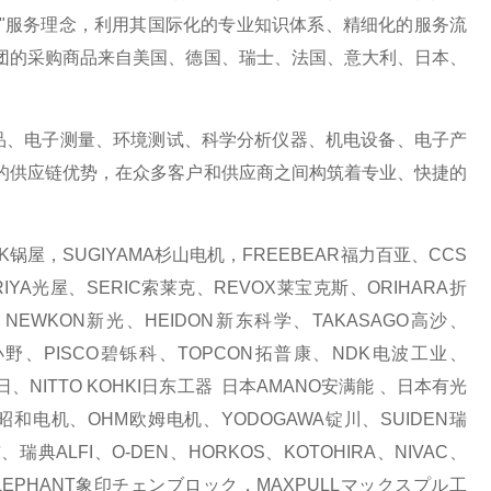
化"服务理念，利用其国际化的专业知识体系、精细化的服务流
团的采购商品来自美国、德国、瑞士、法国、意大利、日本、
、电子测量、环境测试、科学分析仪器、机电设备、电子产
的供应链优势，在众多客户和供应商之间构筑着专业、快捷的
锅屋，SUGIYAMA杉山电机，FREEBEAR福力百亚、CCS
IYA光屋、SERIC索莱克、REVOX莱宝克斯、ORIHARA折
NEWKON新光、HEIDON新东科学、TAKASAGO高沙、
I小野、PISCO碧铄科、TOPCON拓普康、NDK电波工业、
东日、NITTO KOHKI日东工器 日本AMANO安满能 、日本有光
WA昭和电机、OHM欧姆电机、YODOGAWA锭川、SUIDEN瑞
瑞典ALFI、O-DEN、HORKOS、KOTOHIRA、NIVAC、
ELEPHANT象印チェンブロック，MAXPULLマックスプル工