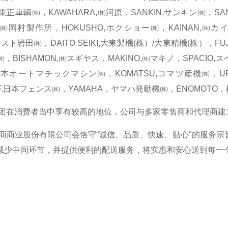
I,東正車輌㈱，KAWAHARA,㈱河原，SANKIN,サンキン㈱，S
A,㈱岡村製作所，HOKUSHO,ホクショー㈱，KAINAN,㈱カイ
ネスト岩田㈱，DAITO SEIKI,大東製機(株）/大東精機(株），FUJ
，BISHAMON,㈱スギヤス，MAKINO,㈱マキノ，SPACIO,
日本オートマチックマシン㈱，KOMATSU,コマツ産機㈱，U
JF,日本フェンス㈱，YAMAHA，ヤマハ発動機㈱，ENOMOTO
消费者当中享有较高的地位，公司与多家零售商和代理商建
业股份有限公司会恪守“诚信、品质、快速、贴心"的服务宗
减少中间环节，并提供便利的配送服务，将实惠和安心送到每一