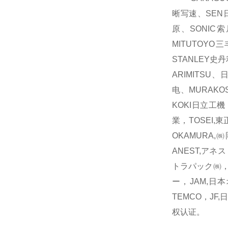
晰写速、SEN日
原、SONIC
MITUTOYO
STANLEY史
ARIMITSU
电、MURAKO
KOKI日立工機
業，TOSEI,
OKAMURA,
ANEST,アネス
トラパック㈱，B
ー，JAM,日
TEMCO，J
权认证。